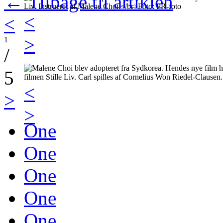
← Tilbage til artiklen
<
<
>
1
/
5
<
>
>
One
One
One
One
One