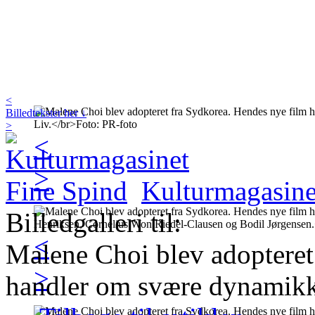
<
Billedtekster her ↓
>
<
>
Kulturmagasine
Billedgalleri til:
<
Malene Choi blev adopteret
>
handler om svære dynamikke