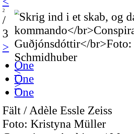
<
2
/
3
>
One
<
One
>
One
Fält / Adèle Essle Zeiss
Foto: Kristyna Müller