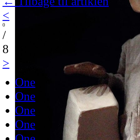
← Tilbage til artiklen
<
0
/
8
>
One
One
One
One
One