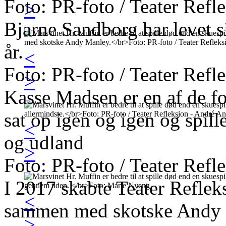
Foto: PR-foto / Teater Refl
>
Bjarne Sandborg har levet s
år.
<
Foto: PR-foto / Teater Refl
>
Kasse Madsen er en af de fo
sat op igen og igen og spille
<
og udland
>
Foto: PR-foto / Teater Refl
I 2017 skabte Teater Refleks
<
sammen med skotske Andy 
>