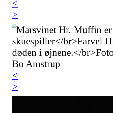
<
>
<
>