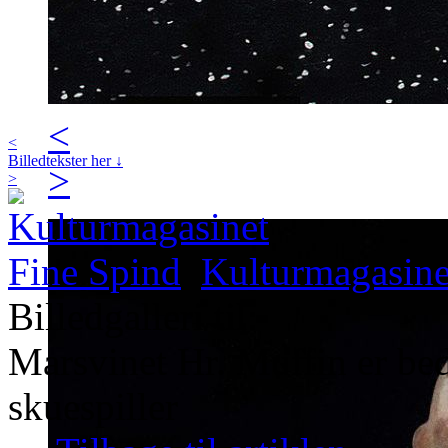
<
<
Billedtekster her ↓
>
>
Kulturmagasine
Billedgalleri til:
Marsvinet Hr. Muffin er bedr
skuespiller