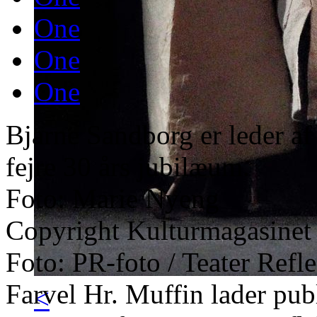
One
One
One
Bjarne Sandborg er leder af
fejre 30 års jubilæum.
Foto: Marie Nyeng
Copyright Kulturmagasinet
Foto: PR-foto / Teater Refl
Farvel Hr. Muffin lader pub
<