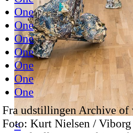
One
One
One
One
One
One
One
Fra udstillingen Archive of
Foto: Kurt Nielsen / Viborg
<