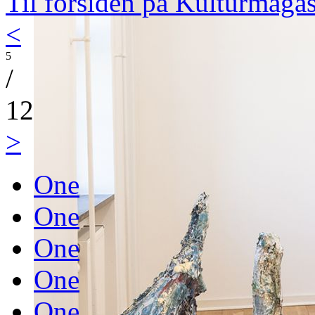
Til forsiden på Kulturmaga
<
5
/
12
>
One
One
One
One
One