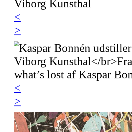
<
>
<
>