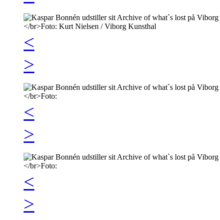
<
>
<
>
<
>