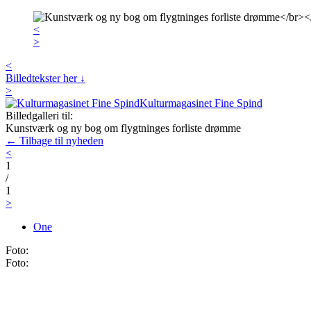
<
>
<
Billedtekster her ↓
>
Kulturmagasinet Fine Spind
Billedgalleri til:
Kunstværk og ny bog om flygtninges forliste drømme
← Tilbage til nyheden
<
1
/
1
>
One
Foto:
Foto: