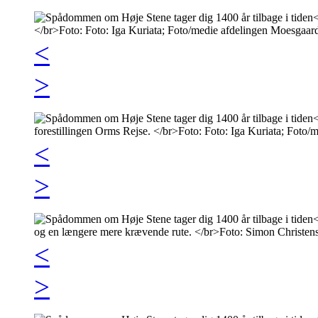
<
>
<
>
<
>