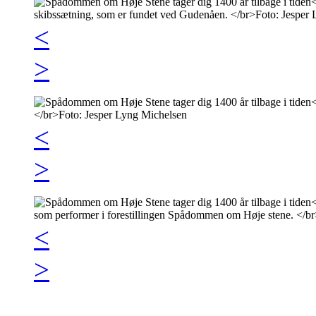
<
>
<
>
<
>