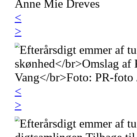
<
>
<
>