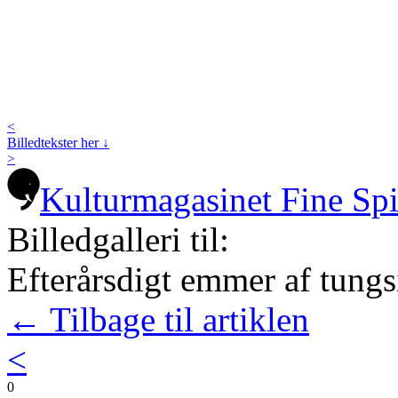
<
Billedtekster her ↓
>
Kulturmagasinet Fine Sp
Billedgalleri til:
Efterårsdigt emmer af tung
← Tilbage til artiklen
<
0