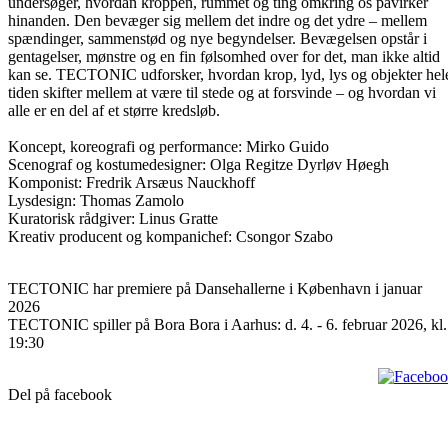
undersøger, hvordan kroppen, rummet og ting omkring os påvirker
hinanden. Den bevæger sig mellem det indre og det ydre – mellem
spændinger, sammenstød og nye begyndelser. Bevægelsen opstår i
gentagelser, mønstre og en fin følsomhed over for det, man ikke altid
kan se. TECTONIC udforsker, hvordan krop, lyd, lys og objekter hel
tiden skifter mellem at være til stede og at forsvinde – og hvordan vi
alle er en del af et større kredsløb.
Koncept, koreografi og performance: Mirko Guido
Scenograf og kostumedesigner: Olga Regitze Dyrløv Høegh
Komponist: Fredrik Arsæus Nauckhoff
Lysdesign: Thomas Zamolo
Kuratorisk rådgiver: Linus Gratte
Kreativ producent og kompanichef: Csongor Szabo
TECTONIC har premiere på Dansehallerne i København i januar
2026
TECTONIC spiller på Bora Bora i Aarhus: d. 4. - 6. februar 2026, kl.
19:30
Del på facebook