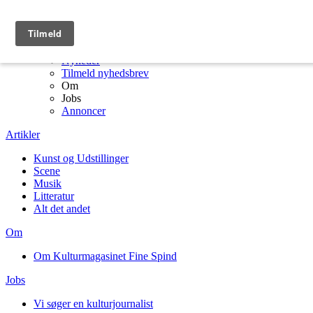
Menu
Kulturmagasinet Fine Spind forside
Artikler
Nyheder
Tilmeld nyhedsbrev
Om
Jobs
Annoncer
Artikler
Kunst og Udstillinger
Scene
Musik
Litteratur
Alt det andet
Om
Om Kulturmagasinet Fine Spind
Jobs
Vi søger en kulturjournalist