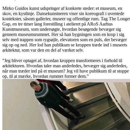
Mirko Guidos kunst udspringer af konkrete steder: et museum, en
skov, en kystlinje. Dansekunstneren viser sin koreografi i uventede
kontekster, såsom gallerier, museer og offentlige rum. Tag The Longe
Gap, en tre timer lang forestilling i atelieret på ARoS Aarhus
Kunstmuseum, som undersøgte, hvordan besøgende bevæger sig
gennem museumsrummet. Her så han bygningen som en krop i sig
selv med trappen som rygsøjle, elevatoren som en puls, der bevæger
sig op og ned. Her lod han publikum se kroppen træde ind i museets
arkitektur, som var den en del af værket selv.
”Jeg bliver optaget af, hvordan kroppen transformeres i forhold til
arkitekturen. Hvordan taler man anderledes, bevæger sig anderledes,
når man træder ind på et museum? Jeg vil have publikum til at stoppe
op, til at mærke, hvordan rummet former dem.”