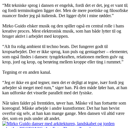
“Mit tekniske sprog i dansen er engelsk, fordi det er det, jeg er vant til
og fordi terminologien ligger der. Men de mere poetiske og filosofiske
nuancer finder jeg på italiensk. Det ligger dybt i mine rødder.”
Mirko Guido elsker musik og den spiller også en central rolle i hans
kreative proces. Mest elektronisk musik, som han både lytter til og
bruger aktivt i arbejdet med kroppen.
“Alt fra rolig ambient til techno beats. Det fungerer godt til
kropsarbejdet. Der er ikke sprog, kun puls og gentagelser – elementer,
som også findes i dansen: tyngdekraften, relationen mellem gulv og
krop, jord og krop, og berøring mellem kroppe eller ting i rummet.”
Tegning er en anden kanal.
“Jeg er ikke en god tegner, men det er dejligt at tegne, især fordi jeg
arbejder så meget med rum,” siger han. På den måde føler han, at han
kan udforske det visuelle parallelt med det fysiske.
Når talen falder på fremtiden, tøver han. Måske vil han fortsætte som
koreograf. Måske arbejde i andre kunstformer. Det har han bevist
overfor sig selv, at han kan mange gange. Men dansen vil altid være
der, som en puls under alt andet.