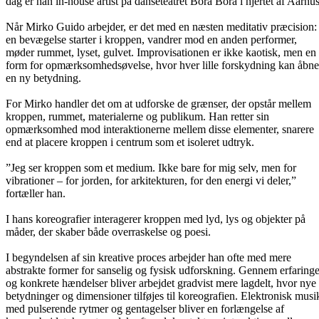
dag er han in-house artist på danseteatret Bora Bora i hjertet af Aarhus
Når Mirko Guido arbejder, er det med en næsten meditativ præcision:
en bevægelse starter i kroppen, vandrer mod en anden performer,
møder rummet, lyset, gulvet. Improvisationen er ikke kaotisk, men en
form for opmærksomhedsøvelse, hvor hver lille forskydning kan åbne
en ny betydning.
For Mirko handler det om at udforske de grænser, der opstår mellem
kroppen, rummet, materialerne og publikum. Han retter sin
opmærksomhed mod interaktionerne mellem disse elementer, snarere
end at placere kroppen i centrum som et isoleret udtryk.
”Jeg ser kroppen som et medium. Ikke bare for mig selv, men for
vibrationer – for jorden, for arkitekturen, for den energi vi deler,”
fortæller han.
I hans koreografier interagerer kroppen med lyd, lys og objekter på
måder, der skaber både overraskelse og poesi.
I begyndelsen af sin kreative proces arbejder han ofte med mere
abstrakte former for sanselig og fysisk udforskning. Gennem erfaringe
og konkrete hændelser bliver arbejdet gradvist mere lagdelt, hvor nye
betydninger og dimensioner tilføjes til koreografien. Elektronisk musi
med pulserende rytmer og gentagelser bliver en forlængelse af