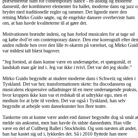
præsenterede ham for contemporary dance - en alsidig og moderne
dansestil, der kombinerer elementer fra ballet, moderne dans og jazz 
bryder med traditionelle regler og rammer. Det lignede mere den
retning Mirko Guido søgte, og de engelske dansere overbeviste ham
om, at han havde kvaliteterne til at gøre det.
Motivationen brændte indeni, og han forlod musicalen for at tage ud
og købe dvd’er om contemporary dance. Den ene koreografi efter de
anden rullede hen over den lille tv-skærm på værelset, og Mirko Gui
var mildest talt blæst bagover.
”Jeg forstod, at dans kunne være en undersøgelse, et spørgsmål, et
landskab man går ind i. Jeg var ikke i tvivl. Det var det jeg skulle.”
Mirko Guido begyndte at studere moderne dans i Schweiz og siden i
Tyskland. Det var her, transformationen skete: fra discodansens og
musicalens ekspressive udladninger til en mere undersøgende praksis,
hvor kroppen ikke kun var et redskab til at udtrykke ego, men et
medium for at lytte til verden. Det var også i Tyskland, han selv
begyndte at arbejde som dansekunster hos flere teatre.
Tankerne om at kunne være andet end danser begyndte dog så småt a
melde sin ankomst, men han havde én sidste dansedrøm. Han ville
være en del af Cullberg Ballet i Stockholm. Og som næsten alt andet,
han har kastet sig ud i, lykkedes det. Så i 2010 flyttede han mere