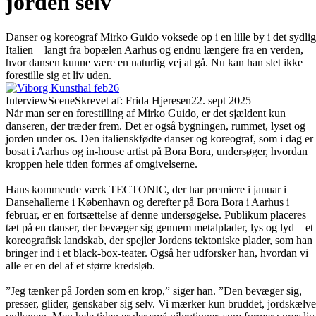
jorden selv
Danser og koreograf Mirko Guido voksede op i en lille by i det sydli
Italien – langt fra bopælen Aarhus og endnu længere fra en verden,
hvor dansen kunne være en naturlig vej at gå. Nu kan han slet ikke
forestille sig et liv uden.
Interview
Scene
Skrevet af: Frida Hjeresen
22. sept 2025
Når man ser en forestilling af Mirko Guido, er det sjældent kun
danseren, der træder frem. Det er også bygningen, rummet, lyset og
jorden under os. Den italienskfødte danser og koreograf, som i dag er
bosat i Aarhus og in-house artist på Bora Bora, undersøger, hvordan
kroppen hele tiden formes af omgivelserne.
Hans kommende værk TECTONIC, der har premiere i januar i
Dansehallerne i København og derefter på Bora Bora i Aarhus i
februar, er en fortsættelse af denne undersøgelse. Publikum placeres
tæt på en danser, der bevæger sig gennem metalplader, lys og lyd – et
koreografisk landskab, der spejler Jordens tektoniske plader, som han
bringer ind i et black-box-teater. Også her udforsker han, hvordan vi
alle er en del af et større kredsløb.
”Jeg tænker på Jorden som en krop,” siger han. ”Den bevæger sig,
presser, glider, genskaber sig selv. Vi mærker kun bruddet, jordskælve