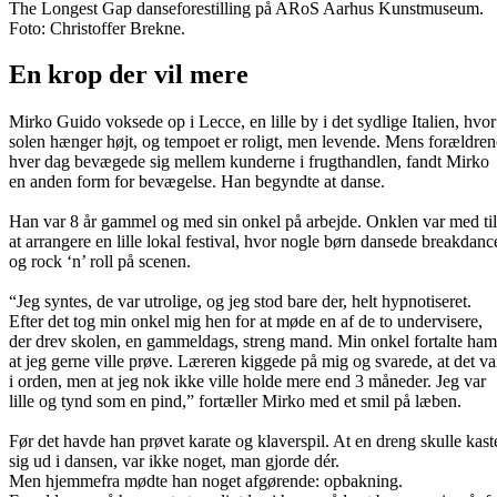
The Longest Gap danseforestilling på ARoS Aarhus Kunstmuseum.
Foto: Christoffer Brekne.
En krop der vil mere
Mirko Guido voksede op i Lecce, en lille by i det sydlige Italien, hvor
solen hænger højt, og tempoet er roligt, men levende. Mens forældren
hver dag bevægede sig mellem kunderne i frugthandlen, fandt Mirko
en anden form for bevægelse. Han begyndte at danse.
Han var 8 år gammel og med sin onkel på arbejde. Onklen var med til
at arrangere en lille lokal festival, hvor nogle børn dansede breakdanc
og rock ‘n’ roll på scenen.
“Jeg syntes, de var utrolige, og jeg stod bare der, helt hypnotiseret.
Efter det tog min onkel mig hen for at møde en af de to undervisere,
der drev skolen, en gammeldags, streng mand. Min onkel fortalte ham
at jeg gerne ville prøve. Læreren kiggede på mig og svarede, at det va
i orden, men at jeg nok ikke ville holde mere end 3 måneder. Jeg var
lille og tynd som en pind,” fortæller Mirko med et smil på læben.
Før det havde han prøvet karate og klaverspil. At en dreng skulle kast
sig ud i dansen, var ikke noget, man gjorde dér.
Men hjemmefra mødte han noget afgørende: opbakning.