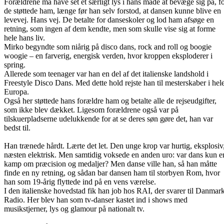
Forældrene må have set et særligt lys i hans måde at bevæge sig på, f
de støttede ham, længe før han selv forstod, at dansen kunne blive en
levevej. Hans vej. De betalte for danseskoler og lod ham afsøge en
retning, som ingen af dem kendte, men som skulle vise sig at forme
hele hans liv.
Mirko begyndte som niårig på disco dans, rock and roll og boogie
woogie – en farverig, energisk verden, hvor kroppen eksploderer i
spring.
Allerede som teenager var han en del af det italienske landshold i
Freestyle Disco Dans. Med dette hold rejste han til mesterskaber i hel
Europa.
Også her støttede hans forældre ham og betalte alle de rejseudgifter,
som ikke blev dækket. Ligesom forældrene også var på
tilskuerpladserne udelukkende for at se deres søn gøre det, han var
bedst til.
Han trænede hårdt. Lærte det let. Den unge krop var hurtig, eksplosiv
næsten elektrisk. Men samtidig voksede en anden uro: var dans kun e
kamp om præcision og medaljer? Men danse ville han, så han måtte
finde en ny retning, og sådan bar dansen ham til storbyen Rom, hvor
han som 19-årig flyttede ind på en vens værelse.
I den italienske hovedstad fik han job hos RAI, der svarer til Danmar
Radio. Her blev han som tv-danser kastet ind i shows med
musikstjerner, lys og glamour på nationalt tv.