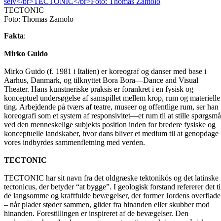
TECTONIC
Foto: Thomas Zamolo
Fakta
:
Mirko Guido
Mirko Guido (f. 1981 i Italien) er koreograf og danser med base i
Aarhus, Danmark, og tilknyttet Bora Bora—Dance and Visual
Theater. Hans kunstneriske praksis er forankret i en fysisk og
konceptuel undersøgelse af samspillet mellem krop, rum og materielle
ting. Arbejdende på tværs af teatre, museer og offentlige rum, ser han
koreografi som et system af responsivitet—et rum til at stille spørgsmå
ved den menneskelige subjekts position inden for bredere fysiske og
konceptuelle landskaber, hvor dans bliver et medium til at genopdage
vores indbyrdes sammenfletning med verden.
TECTONIC
TECTONIC har sit navn fra det oldgræske tektonikós og det latinske
tectonicus, der betyder “at bygge”. I geologisk forstand refererer det ti
de langsomme og kraftfulde bevægelser, der former Jordens overflade
– når plader støder sammen, glider fra hinanden eller skubber mod
hinanden. Forestillingen er inspireret af de bevægelser. Den