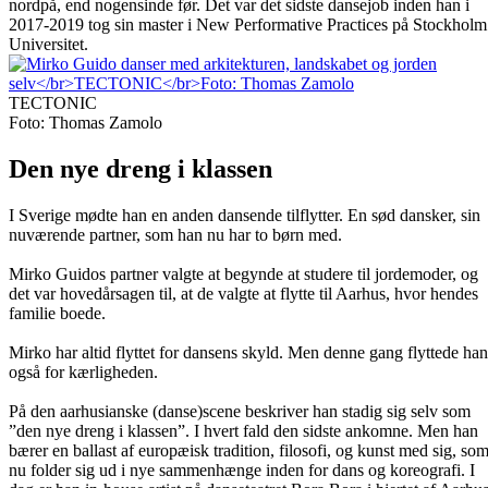
nordpå, end nogensinde før. Det var det sidste dansejob inden han i
2017-2019 tog sin master i New Performative Practices på Stockholm
Universitet.
TECTONIC
Foto: Thomas Zamolo
Den nye dreng i klassen
I Sverige mødte han en anden dansende tilflytter. En sød dansker, sin
nuværende partner, som han nu har to børn med.
Mirko Guidos partner valgte at begynde at studere til jordemoder, og
det var hovedårsagen til, at de valgte at flytte til Aarhus, hvor hendes
familie boede.
Mirko har altid flyttet for dansens skyld. Men denne gang flyttede han
også for kærligheden.
På den aarhusianske (danse)scene beskriver han stadig sig selv som
”den nye dreng i klassen”. I hvert fald den sidste ankomne. Men han
bærer en ballast af europæisk tradition, filosofi, og kunst med sig, so
nu folder sig ud i nye sammenhænge inden for dans og koreografi. I