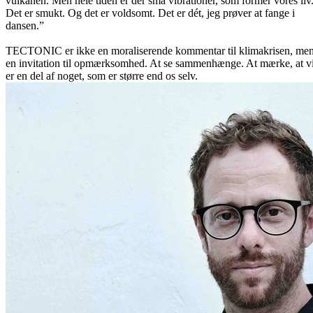
vulkanen. Men hele tiden er der små vibrationer, som former vores liv
Det er smukt. Og det er voldsomt. Det er dét, jeg prøver at fange i
dansen.”
TECTONIC er ikke en moraliserende kommentar til klimakrisen, me
en invitation til opmærksomhed. At se sammenhænge. At mærke, at v
er en del af noget, som er større end os selv.