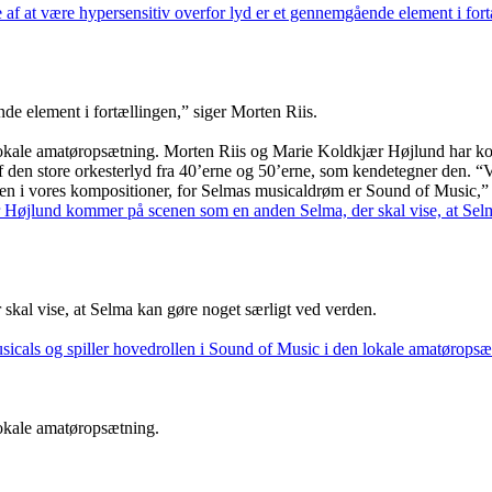
de element i fortællingen,” siger Morten Riis.
n lokale amatøropsætning. Morten Riis og Marie Koldkjær Højlund har 
f den store orkesterlyd fra 40’erne og 50’erne, som kendetegner den. “V
ngen i vores kompositioner, for Selmas musicaldrøm er Sound of Music,” 
al vise, at Selma kan gøre noget særligt ved verden.
lokale amatøropsætning.