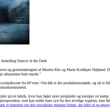
s fortælling Dancer in the Dark
mponeret og gennemdesignet af Morten Riis og Marie Koldkjær Højlund. D
r jo altsammen bare musik.”
ocktailscene fra 60’erne. Om lidt er der produktionsmøde, og alt er lidt 
rt musikinstrument.
er på en fabrik, hvor hun bøjer store jernplader og kæmper en kamp for 
s øjenoperation, som kan redde hans syn fra den arvelige sygdom, hun lide