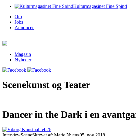
Kulturmagasinet Fine Spind
Om
Jobs
Annoncer
Magasin
Nyheder
Scenekunst og Teater
Dancer in the Dark i en avantga
Interview
Scene
Skrevet af: Marie Nyeng
05. nov 2018