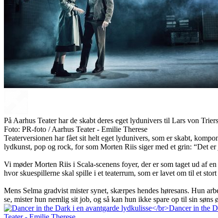
På Aarhus Teater har de skabt deres eget lydunivers til Lars von Trier
Foto: PR-foto / Aarhus Teater - Emilie Therese
Teaterversionen har fået sit helt eget lydunivers, som er skabt, ko
lydkunst, pop og rock, for som Morten Riis siger med et grin: “Det e
Vi møder Morten Riis i Scala-scenens foyer, der er som taget ud af en c
hvor skuespillerne skal spille i et teaterrum, som er lavet om til et sto
Mens Selma gradvist mister synet, skærpes hendes høresans. Hun arbejd
se, mister hun nemlig sit job, og så kan hun ikke spare op til sin søn