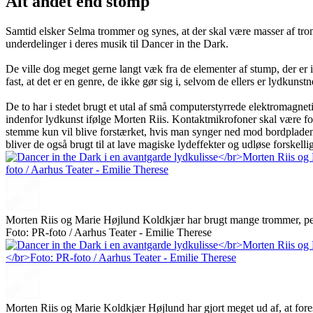
Alt andet end stomp
Samtid elsker Selma trommer og synes, at der skal være masser af t
underdelinger i deres musik til Dancer in the Dark.
De ville dog meget gerne langt væk fra de elementer af stump, der er i
fast, at det er en genre, de ikke gør sig i, selvom de ellers er lydkuns
De to har i stedet brugt et utal af små computerstyrrede elektromagnet
indenfor lydkunst ifølge Morten Riis. Kontaktmikrofoner skal være forb
stemme kun vil blive forstærket, hvis man synger ned mod bordpladen
bliver de også brugt til at lave magiske lydeffekter og udløse forskellig
Morten Riis og Marie Højlund Koldkjær har brugt mange trommer, perc
Foto: PR-foto / Aarhus Teater - Emilie Therese
Morten Riis og Marie Koldkjær Højlund har gjort meget ud af, at foresti