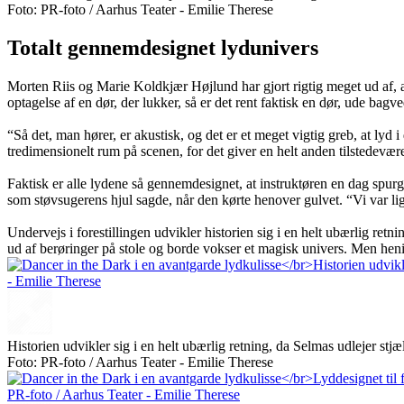
Foto: PR-foto / Aarhus Teater - Emilie Therese
Totalt gennemdesignet lydunivers
Morten Riis og Marie Koldkjær Højlund har gjort rigtig meget ud af, at f
optagelse af en dør, der lukker, så er det rent faktisk en dør, ude bag
“Så det, man hører, er akustisk, og det er et meget vigtig greb, at lyd 
tredimensionelt rum på scenen, for det giver en helt anden tilstedevær
Faktisk er alle lydene så gennemdesignet, at instruktøren en dag spur
som støvsugerens hjul sagde, når den kørte henover gulvet. “Vi var lig
Undervejs i forestillingen udvikler historien sig i en helt ubærlig r
ud af berøringer på stole og borde vokser et magisk univers. Men hen
Historien udvikler sig i en helt ubærlig retning, da Selmas udlejer s
Foto: PR-foto / Aarhus Teater - Emilie Therese