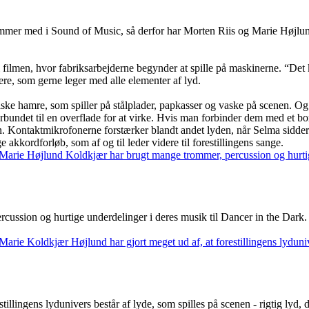
rommer med i Sound of Music, så derfor har Morten Riis og Marie Højl
 filmen, hvor fabriksarbejderne begynder at spille på maskinerne. “Det 
tnere, som gerne leger med alle elementer af lyd.
iske hamre, som spiller på stålplader, papkasser og vaske på scenen. Og
undet til en overflade for at virke. Hvis man forbinder dem med et bord,
. Kontaktmikrofonerne forstærker blandt andet lyden, når Selma sidder
e akkordforløb, som af og til leder videre til forestillingens sange.
ussion og hurtige underdelinger i deres musik til Dancer in the Dark.
llingens lydunivers består af lyde, som spilles på scenen - rigtig lyd, d