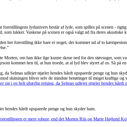
orestillingens lydunivers består af lyde, som spilles på scenen - rigtig 
ved, som lukker. Vaskene på scenen er også valgt ud fra deres akustiske 
i den her forestilling ikke bare er noget, der kommer ud af to kæmpestore
else.”
gte Morten, om han ikke lige kunne skrue ned for den støvsuger, som var
esom kommet hen til, at hun troede, at al lyd blev styret af os. Så på en
etning, da Selmas udlejer stjæler hendes hårdt opsparede penge og hun s
imod slutningen bliver selv de mindste berøringer til meget kraftige og
tjæler hendes hårdt opsparede penge og hun skyder ham.