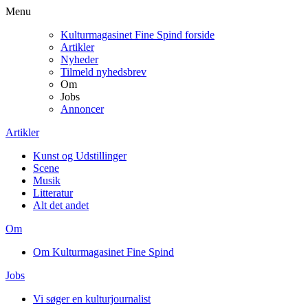
Menu
Kulturmagasinet Fine Spind forside
Artikler
Nyheder
Tilmeld nyhedsbrev
Om
Jobs
Annoncer
Artikler
Kunst og Udstillinger
Scene
Musik
Litteratur
Alt det andet
Om
Om Kulturmagasinet Fine Spind
Jobs
Vi søger en kulturjournalist