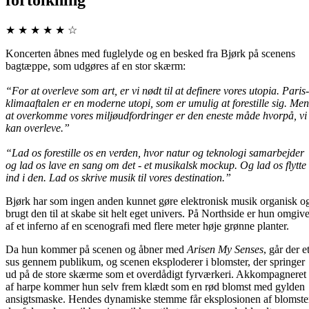
★ ★ ★ ★ ★ ☆
Koncerten åbnes med fuglelyde og en besked fra Bjørk på scenens
bagtæppe, som udgøres af en stor skærm:
“For at overleve som art, er vi nødt til at definere vores utopia. Paris-
klimaaftalen er en moderne utopi, som er umulig at forestille sig. Men
at overkomme vores miljøudfordringer er den eneste måde hvorpå, vi
kan overleve.”
“Lad os forestille os en verden, hvor natur og teknologi samarbejder
og lad os lave en sang om det - et musikalsk mockup. Og lad os flytte
ind i den. Lad os skrive musik til vores destination.”
Bjørk har som ingen anden kunnet gøre elektronisk musik organisk o
brugt den til at skabe sit helt eget univers. På Northside er hun omgive
af et inferno af en scenografi med flere meter høje grønne planter.
Da hun kommer på scenen og åbner med
Arisen My Senses
, går der e
sus gennem publikum, og scenen eksploderer i blomster, der springer
ud på de store skærme som et overdådigt fyrværkeri. Akkompagneret
af harpe kommer hun selv frem klædt som en rød blomst med gylden
ansigtsmaske. Hendes dynamiske stemme får eksplosionen af blomste