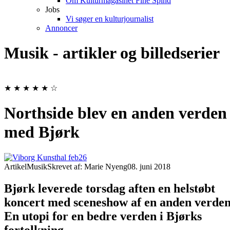
Om Kulturmagasinet Fine Spind
Jobs
Vi søger en kulturjournalist
Annoncer
Musik - artikler og billedserier
★ ★ ★ ★ ★ ☆
Northside blev en anden verden
med Bjørk
Artikel
Musik
Skrevet af: Marie Nyeng
08. juni 2018
Bjørk leverede torsdag aften en helstøbt
koncert med sceneshow af en anden verden
En utopi for en bedre verden i Bjørks
fortolkning