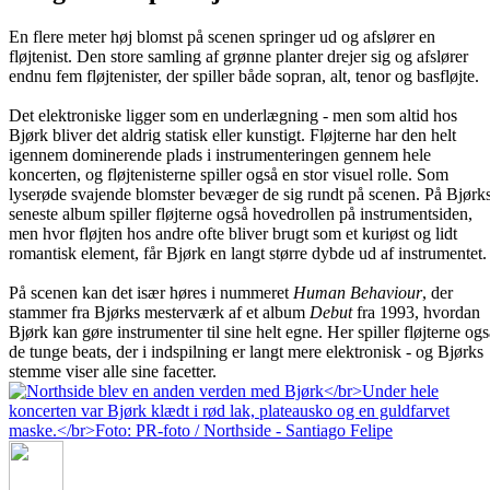
En flere meter høj blomst på scenen springer ud og afslører en
fløjtenist. Den store samling af grønne planter drejer sig og afslører
endnu fem fløjtenister, der spiller både sopran, alt, tenor og basfløjte.
Det elektroniske ligger som en underlægning - men som altid hos
Bjørk bliver det aldrig statisk eller kunstigt. Fløjterne har den helt
igennem dominerende plads i instrumenteringen gennem hele
koncerten, og fløjtenisterne spiller også en stor visuel rolle. Som
lyserøde svajende blomster bevæger de sig rundt på scenen. På Bjørk
seneste album spiller fløjterne også hovedrollen på instrumentsiden,
men hvor fløjten hos andre ofte bliver brugt som et kuriøst og lidt
romantisk element, får Bjørk en langt større dybde ud af instrumentet.
På scenen kan det især høres i nummeret
Human Behaviour
, der
stammer fra Bjørks mesterværk af et album
Debut
fra 1993, hvordan
Bjørk kan gøre instrumenter til sine helt egne. Her spiller fløjterne ogs
de tunge beats, der i indspilning er langt mere elektronisk - og Bjørks
stemme viser alle sine facetter.