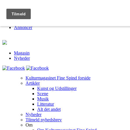
Kulturmagasinet Fine Spind
Om
Jobs
Annoncer
Magasin
Nyheder
Kulturmagasinet Fine Spind forside
Artikler
Kunst og Udstillinger
Scene
Musik
Litteratur
Alt det andet
Nyheder
Tilmeld nyhedsbrev
Om