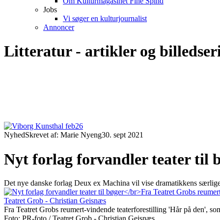
Om Kulturmagasinet Fine Spind
Jobs
Vi søger en kulturjournalist
Annoncer
Litteratur - artikler og billedser
Nyhed
Skrevet af: Marie Nyeng
30. sept 2021
Nyt forlag forvandler teater til 
Det nye danske forlag Deux ex Machina vil vise dramatikkens særlige 
Fra Teatret Grobs reumert-vindende teaterforestilling 'Hår på den', s
Foto: PR-foto / Teatret Grob - Christian Geisnæs