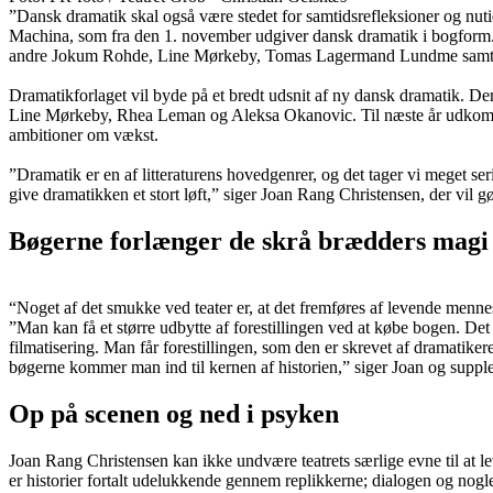
”Dansk dramatik skal også være stedet for samtidsrefleksioner og nuti
Machina, som fra den 1. november udgiver dansk dramatik i bogform. D
andre Jokum Rohde, Line Mørkeby, Tomas Lagermand Lundme samt af
Dramatikforlaget vil byde på et bredt udsnit af ny dansk dramatik. Der
Line Mørkeby, Rhea Leman og Aleksa Okanovic. Til næste år udkommer 
ambitioner om vækst.
”Dramatik er en af litteraturens hovedgenrer, og det tager vi meget se
give dramatikken et stort løft,” siger Joan Rang Christensen, der vil
Bøgerne forlænger de skrå brædders magi
“Noget af det smukke ved teater er, at det fremføres af levende menne
”Man kan få et større udbytte af forestillingen ved at købe bogen. Det
filmatisering. Man får forestillingen, som den er skrevet af dramatike
bøgerne kommer man ind til kernen af historien,” siger Joan og supple
Op på scenen og ned i psyken
Joan Rang Christensen kan ikke undvære teatrets særlige evne til at l
er historier fortalt udelukkende gennem replikkerne; dialogen og nogl