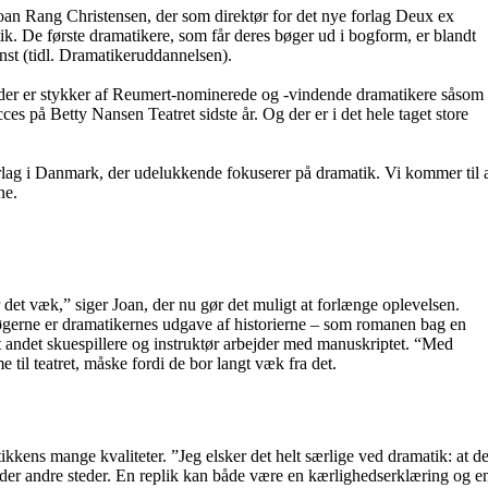
 Joan Rang Christensen, der som direktør for det nye forlag Deux ex
. De første dramatikere, som får deres bøger ud i bogform, er blandt
 (tidl. Dramatikeruddannelsen).
 og der er stykker af Reumert-nominerede og -vindende dramatikere såsom
på Betty Nansen Teatret sidste år. Og der er i det hele taget store
forlag i Danmark, der udelukkende fokuserer på dramatik. Vi kommer til 
ne.
det væk,” siger Joan, der nu gør det muligt at forlænge oplevelsen.
t bøgerne er dramatikernes udgave af historierne – som romanen bag en
dt andet skuespillere og instruktør arbejder med manuskriptet. “Med
il teatret, måske fordi de bor langt væk fra det.
kkens mange kvaliteter. ”Jeg elsker det helt særlige ved dramatik: at de
inder andre steder. En replik kan både være en kærlighedserklæring og e