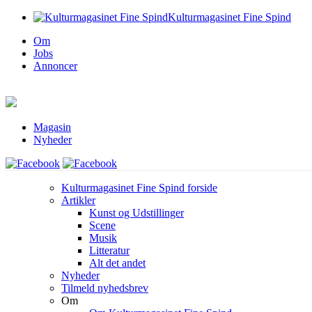
Kulturmagasinet Fine Spind
Om
Jobs
Annoncer
Magasin
Nyheder
Kulturmagasinet Fine Spind forside
Artikler
Kunst og Udstillinger
Scene
Musik
Litteratur
Alt det andet
Nyheder
Tilmeld nyhedsbrev
Om