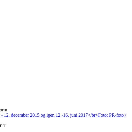
form
017