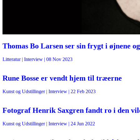
Thomas Bo Larsen ser sin frygt i øjnene og 
Litteratur
| Interview |
08 Nov 2023
Rune Bosse er vendt hjem til træerne
Kunst og Udstillinger
| Interview |
22 Feb 2023
Fotograf Henrik Saxgren fandt ro i den vi
Kunst og Udstillinger
| Interview |
24 Jun 2022