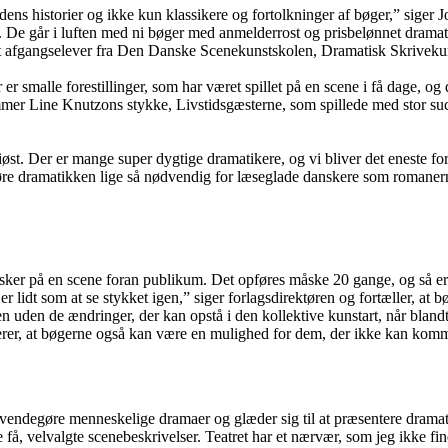
dens historier og ikke kun klassikere og fortolkninger af bøger,” siger
e går i luften med ni bøger med anmelderrost og prisbelønnet dramatik
gangselever fra Den Danske Scenekunstskolen, Dramatisk Skrivekunst
 er smalle forestillinger, som har været spillet på en scene i få dage,
Line Knutzons stykke, Livstidsgæsterne, som spillede med stor succes 
riøst. Der er mange super dygtige dramatikere, og vi bliver det eneste 
 gøre dramatikken lige så nødvendig for læseglade danskere som romaner
sker på en scene foran publikum. Det opføres måske 20 gange, og så er 
 er lidt som at se stykket igen,” siger forlagsdirektøren og fortæller, a
ren uden de ændringer, der kan opstå i den kollektive kunstart, når blan
rer, at bøgerne også kan være en mulighed for dem, der ikke kan komme t
evendegøre menneskelige dramaer og glæder sig til at præsentere dramati
e få, velvalgte scenebeskrivelser. Teatret har et nærvær, som jeg ikke f