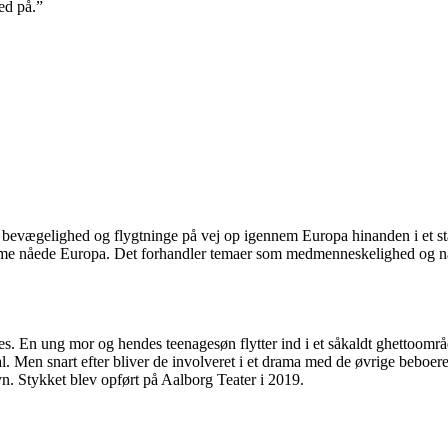
ed på.”
i bevægelighed og flygtninge på vej op igennem Europa hinanden i et s
trømme nåede Europa. Det forhandler temaer som medmenneskelighed og n
des. En ung mor og hendes teenagesøn flytter ind i et såkaldt ghettoomr
al. Men snart efter bliver de involveret i et drama med de øvrige beboere
syn. Stykket blev opført på Aalborg Teater i 2019.