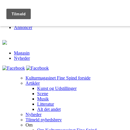
Kulturmagasinet Fine Spind
Om
Jobs
Annoncer
Magasin
Nyheder
Kulturmagasinet Fine Spind forside
Artikler
Kunst og Udstillinger
Scene
Musik
Litteratur
Alt det andet
Nyheder
Tilmeld nyhedsbrev
Om