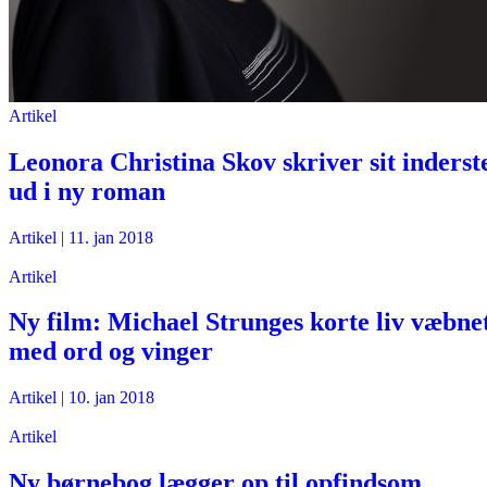
Artikel
Leonora Christina Skov skriver sit inderst
ud i ny roman
Artikel
|
11. jan 2018
Artikel
Ny film: Michael Strunges korte liv væbne
med ord og vinger
Artikel
|
10. jan 2018
Artikel
Ny børnebog lægger op til opfindsom