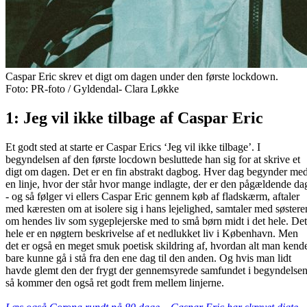
Caspar Eric skrev et digt om dagen under den første lockdown.
Foto: PR-foto / Gyldendal- Clara Løkke
1: Jeg vil ikke tilbage af Caspar Eric
Et godt sted at starte er Caspar Erics ‘Jeg vil ikke tilbage’. I
begyndelsen af den første locdown besluttede han sig for at skrive et
digt om dagen. Det er en fin abstrakt dagbog. Hver dag begynder me
en linje, hvor der står hvor mange indlagte, der er den pågældende da
- og så følger vi ellers Caspar Eric gennem køb af fladskærm, aftaler
med kæresten om at isolere sig i hans lejelighed, samtaler med søstere
om hendes liv som sygeplejerske med to små børn midt i det hele. Det
hele er en nøgtern beskrivelse af et nedlukket liv i København. Men
det er også en meget smuk poetisk skildring af, hvordan alt man kend
bare kunne gå i stå fra den ene dag til den anden. Og hvis man lidt
havde glemt den der frygt der gennemsyrede samfundet i begyndelsen
så kommer den også ret godt frem mellem linjerne.