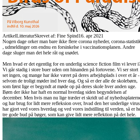
Artikel
Litteratur
Skrevet af: Fine Spind
16. apr 2021
Nogen dage orker man bare ikke flere corona nyheder, corona-statisti
, udmeldinger om endnu en forsinkelse i vaccinationsplanen. Andre
dage sluger man det hele råt og usødet.
Men hvad er det egentlig for en underlig science fiction film vi lever i
Vi går stadig i store buer uden om hinanden på fortovene. Vi ser stort
set ingen, og mange har ikke været på deres arbejdsplads i over et år -
selvom de troligt møder ind hver dag. Og så er der alle de skolebørn,
som først lige er begyndt at møde op på deres skole hver anden uge.
Børn der ikke har haft en normal hverdag siden begyndelsen af
december. Men hvis man nu lige træder et skridt ud af nyhedssplatern
og har brug for lidt mere refleksion over, hvad den her underlige virus
har gjort ved vores hverdag og ved vores indstilling til verden, så er h
tre gode bud på bøger, som kan give lidt mere reflektion på det hele.