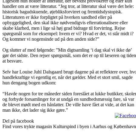
Ligesom hun holder af litteratur, der bevidst provokerer og eller kun
handler om at være litteratur. “Jeg tror, at litteratur skal være det hele:
historisk bagudskuende, øjebliksforvirret og fremtidsdystopisk.
Litteraturen er ikke forpligtet på hverken sandhed eller på
opbyggelighed, den skal ikke nødvendigvis efterrationalisere eller
skabe klarhed, men i lige så høj grad bidrage til forvirring. Rejse
spørgsmål som for eksempel: hvem er vi? Hvad er det, vi står midt i?
Og kommer vi nogensinde ud på den anden side?”
Og slutter af med følgende: ”Min digtsamling ‘i dag skal vi ikke dø’
gør det sidste. Den rejser spørgsmål, som det er op til læseren og tiden
at besvare.
Selv har Louise Juhl Dalsgaard brugt dagene på at reflektere over, hv
handlekraftige vi egentlig er, når det gælder. Med et stort smil, sagde
hun dengang bogen udkom:
“Havde nogen for tre måneder siden foreslået at lukke butikker, skole
og forbyde forsamlinger for at undgå en sundhedsmæssig fare, så var
de blevet mødt med en hånlatter. De ville have fået at vide, at det kan
man ikke, det lader sig ikke gøre.”
Del på facebook
Find vores trykte magasin Kulturspind i byen i Aarhus og København