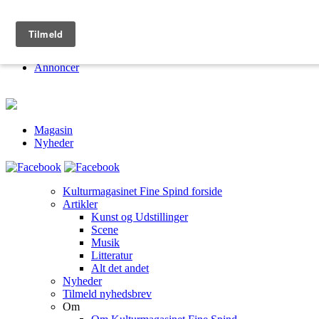
Kulturmagasinet Fine Spind
Om
Jobs
Annoncer
Magasin
Nyheder
Kulturmagasinet Fine Spind forside
Artikler
Kunst og Udstillinger
Scene
Musik
Litteratur
Alt det andet
Nyheder
Tilmeld nyhedsbrev
Om