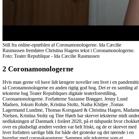
Still fra online-oprøfslen af Coronamonologerne. Ida Cæcilie
Rasmussen fremfører Christina Hagens tekst i Coronamonologerne.
Foto: Teater Republique - Ida Cæcilie Rasmussen
2 Coronamonologerne
Hvis man gerne vil have lidt længere noveller om livet i en pandemiti
så Coronamonologerne en anden rigtig god bog. Det er en samling af
teksterne bag Teater Republiques digitale teaterforestilling,
Coronamonologerne. Forfatterne Suzanne Brøgger, Jenny Lund
Madsen, Jokum Rohde, Kristina Stoltz, Naiha Khiljee ,Tomas
Lagermand Lundme, Thomas Korsgaard & Christina Hagen, Madam
Nielsen, Kristina Stoltz og Tine Høeh har skrevet teksterne midt unde
nedlukningen af Danmark i foråret 2020, på et tidspunkt hvor chokke
over en pludseligt ændret verden var helt friskt, og de er skrevet med
hver forfatters særlige blik for både det groteske og det rørende i en
hverdag med coronakarantæne. Sammen står teksterne som et