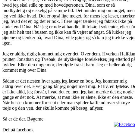
hvad jeg skal stille op med hovedpersonen, Dina, som er så
modbydelig og elskelig på samme tid. Det minder mig om noget, men
jeg ved ikke hvad. Det er også lige meget, for mens jeg læser, mærker
jeg, hvad det er, og det er nok. I flere uger tænker jeg faktisk ikke på
andet end Dina. Når jeg er ude at handle, til frisør, i solcenter, eller nå
jeg står helt tæt i bussen og ikke kan få vejret af angst. Så lukker jeg
øjnene og tænker på, hvad Dina, ville gøre, og så kan jeg trække vejre
igen.
Jeg er aldrig rigtig kommet mig over det. Over dem. Hverken Halfda
prutter, Jonathan og Tvebak, de ulykkelige forelskelser, jeg efterlod p
hylden. Eller den unge mor, der døde fra sit barn. Jeg er heller aldrig
kommet mig over Dina.
Sådan er det næsten hver gang jeg læser en bog. Jeg kommer mig
aldrig over det. Hver gang får jeg noget med mig. Et liv, en følelse. D
er ikke altid, jeg forstår, hvad det er, men jeg kan mærke det og nogle
gange er det nok. At mærke, at man ikke er alene, ikke er den eneste.
Når bussen kommer for sent eller man spilder kaffe ud over sin nye
trøje og den ven, der skulle komme på besøg, aflyser.
Så er de der. Bøgerne.
Del på facebook