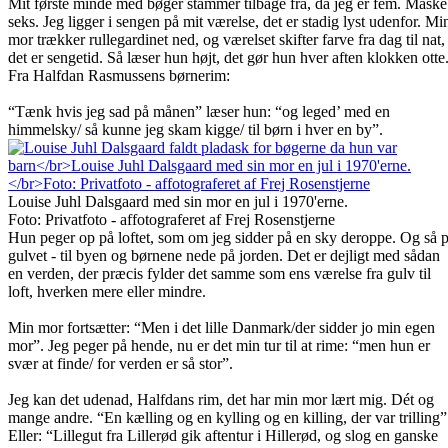
Mit første minde med bøger stammer tilbage fra, da jeg er fem. Måske
seks. Jeg ligger i sengen på mit værelse, det er stadig lyst udenfor. Mi
mor trækker rullegardinet ned, og værelset skifter farve fra dag til nat,
det er sengetid. Så læser hun højt, det gør hun hver aften klokken otte
Fra Halfdan Rasmussens børnerim:
“Tænk hvis jeg sad på månen” læser hun: “og leged’ med en
himmelsky/ så kunne jeg skam kigge/ til børn i hver en by”.
Louise Juhl Dalsgaard med sin mor en jul i 1970'erne.
Foto: Privatfoto - affotograferet af Frej Rosenstjerne
Hun peger op på loftet, som om jeg sidder på en sky deroppe. Og så 
gulvet - til byen og børnene nede på jorden. Det er dejligt med sådan
en verden, der præcis fylder det samme som ens værelse fra gulv til
loft, hverken mere eller mindre.
Min mor fortsætter: “Men i det lille Danmark/der sidder jo min egen
mor”. Jeg peger på hende, nu er det min tur til at rime: “men hun er
svær at finde/ for verden er så stor”.
Jeg kan det udenad, Halfdans rim, det har min mor lært mig. Dét og
mange andre. “En kælling og en kylling og en killing, der var trilling”
Eller: “Lillegut fra Lillerød gik aftentur i Hillerød, og slog en ganske