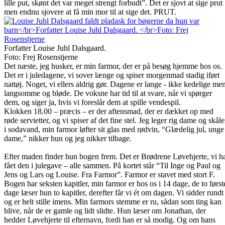
lille put, skønt det var meget strengt forbudt”. Det er sjovt at sige prut
men endnu sjovere at få min mor til at sige det. PRUT.
Forfatter Louise Juhl Dalsgaard.
Foto: Frej Rosenstjerne
Det næste, jeg husker, er min farmor, der er på besøg hjemme hos os.
Det er i juledagene, vi sover længe og spiser morgenmad stadig iført
nattøj. Noget, vi ellers aldrig gør. Dagene er lange - ikke kedelige me
langsomme og bløde. De voksne har tid til at svare, når vi spørger
dem, og siger ja, hvis vi foreslår dem at spille vendespil.
Klokken 18.00 – præcis – er der aftensmad, der er dækket op med
røde servietter, og vi spiser af det fine stel. Jeg leger rig dame og skåle
i sodavand, min farmor løfter sit glas med rødvin, “Glædelig jul, unge
dame,” nikker hun og jeg nikker tilbage.
Efter maden finder hun bogen frem. Det er Brødrene Løvehjerte, vi h
fået den i julegave – alle sammen. På kortet står “Til Inge og Paul og
Jens og Lars og Louise. Fra Farmor”. Farmor er stavet med stort F.
Bogen har seksten kapitler, min farmor er hos os i 14 dage, de to først
dage læser hun to kapitler, derefter får vi ét om dagen. Vi sidder rundt
og er helt stille imens. Min farmors stemme er ru, sådan som ting kan
blive, når de er gamle og lidt slidte. Hun læser om Jonathan, der
hedder Løvehjerte til efternavn, fordi han er så modig. Og om hans