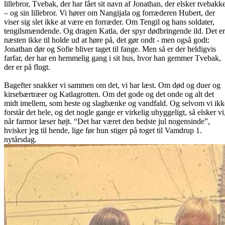
lillebror, Tvebak, der har fået sit navn af Jonathan, der elsker tvebakk
– og sin lillebror. Vi hører om Nangijala og forræderen Hubert, der
viser sig slet ikke at være en forræder. Om Tengil og hans soldater,
tengilsmændende. Og dragen Katla, der spyr dødbringende ild. Det er
næsten ikke til holde ud at høre på, det gør ondt - men også godt:
Jonathan dør og Sofie bliver taget til fange. Men så er der heldigvis
farfar, der har en hemmelig gang i sit hus, hvor han gemmer Tvebak,
der er på flugt.
Bagefter snakker vi sammen om det, vi har læst. Om død og duer og
kirsebærtræer og Katlagrotten. Om det gode og det onde og alt det
midt imellem, som heste og slagbænke og vandfald. Og selvom vi ikk
forstår det hele, og det nogle gange er virkelig uhyggeligt, så elsker vi
når farmor læser højt. “Det har været den bedste jul nogensinde”,
hvisker jeg til hende, lige før hun stiger på toget til Vamdrup 1.
nytårsdag.