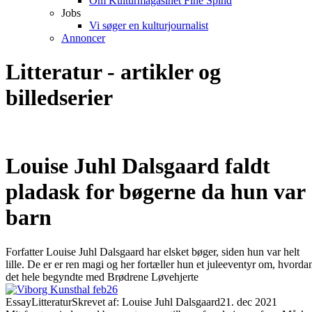
Om Kulturmagasinet Fine Spind
Jobs
Vi søger en kulturjournalist
Annoncer
Litteratur - artikler og
billedserier
Louise Juhl Dalsgaard faldt
pladask for bøgerne da hun var
barn
Forfatter Louise Juhl Dalsgaard har elsket bøger, siden hun var helt
lille. De er er ren magi og her fortæller hun et juleeventyr om, hvorda
det hele begyndte med Brødrene Løvehjerte
Essay
Litteratur
Skrevet af: Louise Juhl Dalsgaard
21. dec 2021