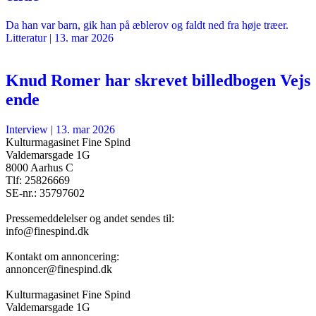
Da han var barn, gik han på æblerov og faldt ned fra høje træer.
Litteratur
|
13. mar 2026
Knud Romer har skrevet billedbogen Vejs
ende
Interview
|
13. mar 2026
Kulturmagasinet Fine Spind
Valdemarsgade 1G
8000 Aarhus C
Tlf: 25826669
SE-nr.: 35797602
Pressemeddelelser og andet sendes til:
info@finespind.dk
Kontakt om annoncering:
annoncer@finespind.dk
Kulturmagasinet Fine Spind
Valdemarsgade 1G