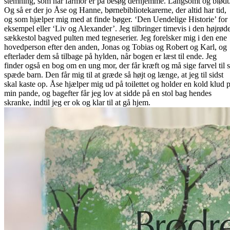
stemning, som når farmor er på besøg derhjemme. Langsomt og blødt
Og så er der jo Åse og Hanne, børnebibliotekarerne, der altid har tid,
og som hjælper mig med at finde bøger. ‘Den Uendelige Historie’ for
eksempel eller ‘Liv og Alexander’. Jeg tilbringer timevis i den højrød
sækkestol bagved pulten med tegneserier. Jeg forelsker mig i den ene
hovedperson efter den anden, Jonas og Tobias og Robert og Karl, og
efterlader dem så tilbage på hylden, når bogen er læst til ende. Jeg
finder også en bog om en ung mor, der får kræft og må sige farvel til s
spæde barn. Den får mig til at græde så højt og længe, at jeg til sidst
skal kaste op. Åse hjælper mig ud på toilettet og holder en kold klud 
min pande, og bagefter får jeg lov at sidde på en stol bag hendes
skranke, indtil jeg er ok og klar til at gå hjem.