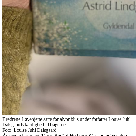
Brødrene Løvehjerte satte for alvor blus under forfatter Louise Juhl
Dalsgaards kærlighed til bøgerne.
Foto: Louise Juhl Dalsgaard
År senere læser jeg ‘Dinas Bog’ af Herbjørg Wassmo og ved ikke,