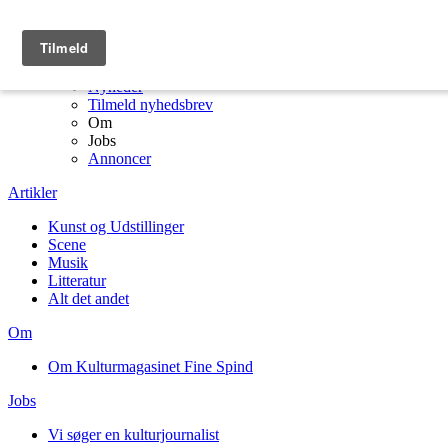
Menu
Kulturmagasinet Fine Spind forside
Artikler
Nyheder
Tilmeld nyhedsbrev
Om
Jobs
Annoncer
Artikler
Kunst og Udstillinger
Scene
Musik
Litteratur
Alt det andet
Om
Om Kulturmagasinet Fine Spind
Jobs
Vi søger en kulturjournalist