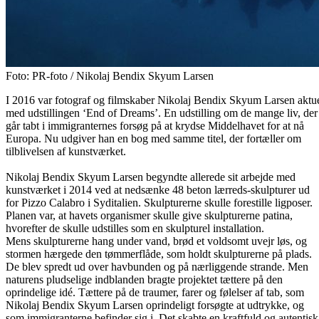
Foto: PR-foto / Nikolaj Bendix Skyum Larsen
I 2016 var fotograf og filmskaber Nikolaj Bendix Skyum Larsen aktu
med udstillingen ‘End of Dreams’. En udstilling om de mange liv, der
går tabt i immigranternes forsøg på at krydse Middelhavet for at nå
Europa. Nu udgiver han en bog med samme titel, der fortæller om
tilblivelsen af kunstværket.
Nikolaj Bendix Skyum Larsen begyndte allerede sit arbejde med
kunstværket i 2014 ved at nedsænke 48 beton lærreds-skulpturer ud
for Pizzo Calabro i Syditalien. Skulpturerne skulle forestille ligposer.
Planen var, at havets organismer skulle give skulpturerne patina,
hvorefter de skulle udstilles som en skulpturel installation.
Mens skulpturerne hang under vand, brød et voldsomt uvejr løs, og
stormen hærgede den tømmerflåde, som holdt skulpturerne på plads.
De blev spredt ud over havbunden og på nærliggende strande. Men
naturens pludselige indblanden bragte projektet tættere på den
oprindelige idé. Tættere på de traumer, farer og følelser af tab, som
Nikolaj Bendix Skyum Larsen oprindeligt forsøgte at udtrykke, og
som immigranterne befinder sig i. Det skabte en kraftfuld og autentisk