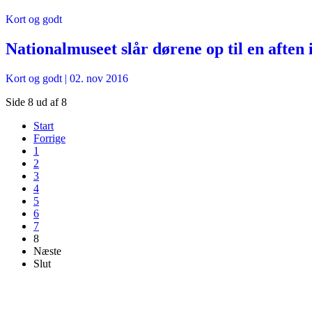
Kort og godt
Nationalmuseet slår dørene op til en aften 
Kort og godt
|
02. nov 2016
Side 8 ud af 8
Start
Forrige
1
2
3
4
5
6
7
8
Næste
Slut