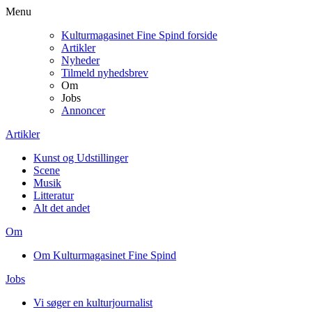
Menu
Kulturmagasinet Fine Spind forside
Artikler
Nyheder
Tilmeld nyhedsbrev
Om
Jobs
Annoncer
Artikler
Kunst og Udstillinger
Scene
Musik
Litteratur
Alt det andet
Om
Om Kulturmagasinet Fine Spind
Jobs
Vi søger en kulturjournalist