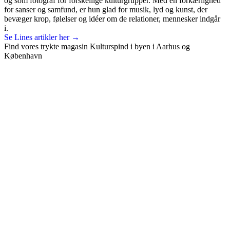
og som fotograf for forskellige kulturgrupper. Med en forkærlighed
for sanser og samfund, er hun glad for musik, lyd og kunst, der
bevæger krop, følelser og idéer om de relationer, mennesker indgår
i.
Se Lines artikler her →
Find vores trykte magasin Kulturspind i byen i Aarhus og
København