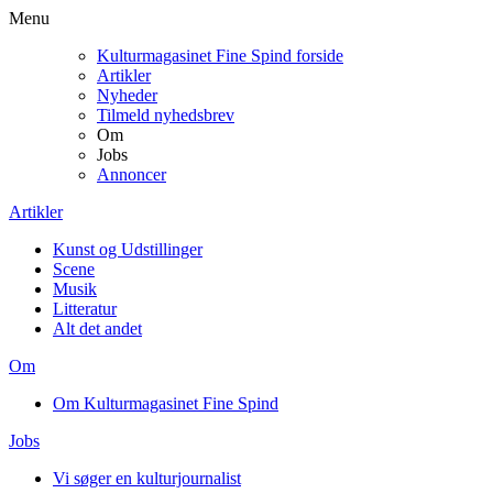
Menu
Kulturmagasinet Fine Spind forside
Artikler
Nyheder
Tilmeld nyhedsbrev
Om
Jobs
Annoncer
Artikler
Kunst og Udstillinger
Scene
Musik
Litteratur
Alt det andet
Om
Om Kulturmagasinet Fine Spind
Jobs
Vi søger en kulturjournalist