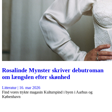
Rosalinde Mynster skriver debutroman
om længslen efter skønhed
Litteratur
|
16. mar 2026
Find vores trykte magasin Kulturspind i byen i Aarhus og
København