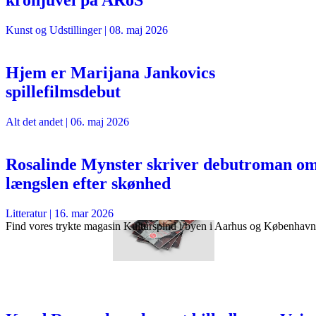
kronjuvel på ARoS
Kunst og Udstillinger
|
08. maj 2026
Hjem er Marijana Jankovics
spillefilmsdebut
Alt det andet
|
06. maj 2026
Rosalinde Mynster skriver debutroman o
længslen efter skønhed
Litteratur
|
16. mar 2026
Find vores trykte magasin Kulturspind i byen i Aarhus og København