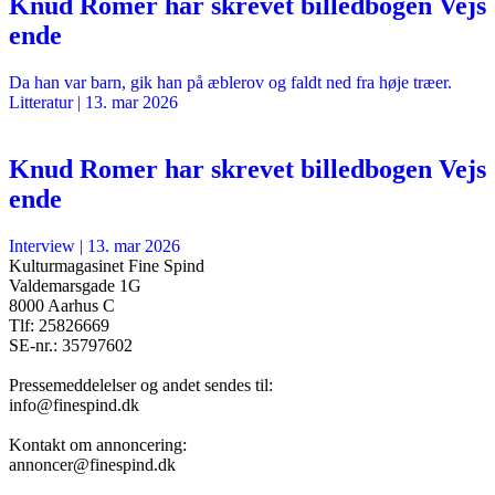
Knud Romer har skrevet billedbogen Vejs
ende
Da han var barn, gik han på æblerov og faldt ned fra høje træer.
Litteratur
|
13. mar 2026
Knud Romer har skrevet billedbogen Vejs
ende
Interview
|
13. mar 2026
Kulturmagasinet Fine Spind
Valdemarsgade 1G
8000 Aarhus C
Tlf: 25826669
SE-nr.: 35797602
Pressemeddelelser og andet sendes til:
info@finespind.dk
Kontakt om annoncering:
annoncer@finespind.dk